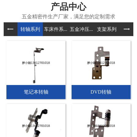
产品中心
转轴系列
车床件系...
五金冲压...
支架系列
触控板系
笔记本转轴
DVD转轴