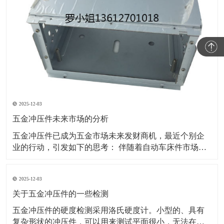
2025-12-03
五金冲压件未来市场的分析
五金冲压件已成为五金市场未来发财商机，最近个别企
业的行动，引发如下的思考： 伴随着自动车床件市场竞
争压力的加剧深入，大部分五金厂在生产中，其产业链
各阶段的利润空间均在压缩，降价的空间日趋减少。电
2025-12-03
价上调后，五金厂的生产成本增加，要靠自身消化，很
难向下游转嫁，五金厂利润空间进一步被挤压。产业链
关于五金冲压件的一些检测
发
五金冲压件的硬度检测采用洛氏硬度计。小型的、具有
复杂形状的冲压件，可以用来测试平面很小，无法在普