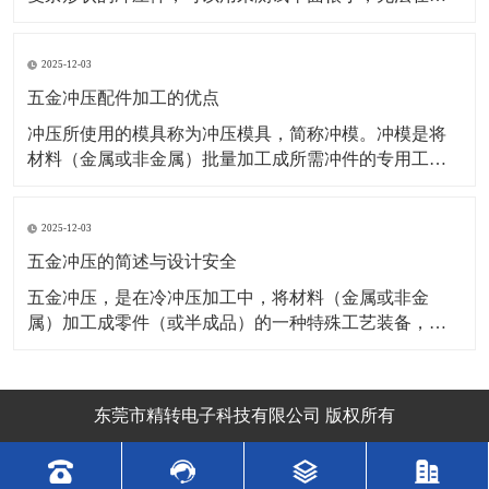
通台式洛氏硬度计上检测。 冲压件加工包括冲裁、弯
曲、拉深、成形、精整等工序。冲压件加工的材料主要
2025-12-03
是热轧或冷轧（以冷轧为主）的金属板带材料，例如碳
钢板、合金钢板、弹簧钢板、镀锌板、镀锡板、不锈钢
五金冲压配件加工的优点
板、铜
冲压所使用的模具称为冲压模具，简称冲模。冲模是将
材料（金属或非金属）批量加工成所需冲件的专用工
具。冲模在冲压中至关重要，没有符合要求的冲模，批
量冲压生产就难以进行；没有先进的冲模，先进的冲压
2025-12-03
工艺就无法实现。冲压工艺与模具、冲压设备和冲压材
料构成冲压加工的三要素，只有它们相互结合才能得出
五金冲压的简述与设计安全
冲压件。
五金冲压，是在冷冲压加工中，将材料（金属或非金
属）加工成零件（或半成品）的一种特殊工艺装备，称
为冷冲压模具（俗称冷冲模）。冲压，是在室温下，利
用安装在压力机上的模具对材料施加压力，使其产生分
离或塑性变形，从而获得所需零件的一种压力加工方
东莞市精转电子科技有限公司 版权所有
法。-冲压模具制造 冲压模具是冲压生产必不可少的工艺
装备